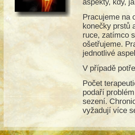
aspekty, kdy, ja
Pracujeme na 
konečky prstů a
ruce, zatímco 
ošetřujeme. Pr
jednotlivé asp
V případě potř
Počet terapeuti
podaří problém 
sezení. Chronic
vyžadují více s