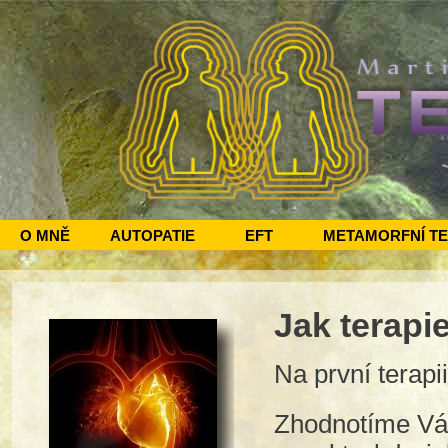
O MNĚ
AUTOPATIE
EFT
METAMORFNÍ T
Jak terapie
Na první terapi
Zhodnotíme Vá