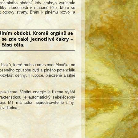
renatálního období, kdy embryo vyrůstalo
íky zkušenosti v matčině těle, které se
 otcovy strany. Brání k plnému rozvoji a
tálním období. Kromě orgánů se
 se zde také jednotlivé čakry –
části těla.
h bloků, které mohou omezovat člověka na
rozeného způsobu bytí a plného potenciálu
vlášť cenný. Hluboce, přirozeně a silně
.
plikujeme. Vitální energie je řízena Vyšší
rakteristikou je automatický sebeléčebný
buje. MT má tudíž nepředstavitelně silný
eviditelná.