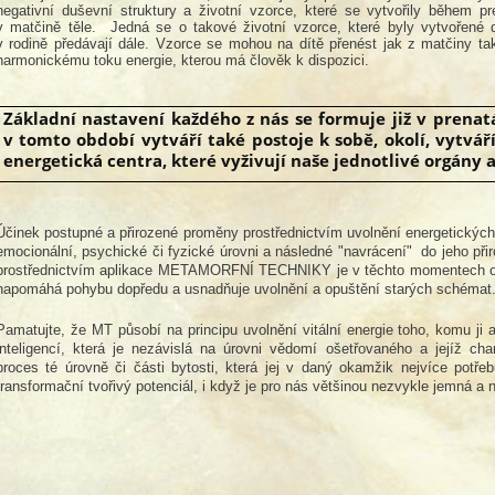
negativní duševní struktury a životní vzorce, které se vytvořily během p
v matčině těle. Jedná se o takové životní vzorce, které byly vytvořené d
v rodině předávají dále. Vzorce se mohou na dítě přenést jak z matčiny tak
harmonickému toku energie, kterou má člověk k dispozici.
Základní nastavení každého z nás se formuje již v prena
v tomto období vytváří také postoje k sobě, okolí, vytváří
energetická centra, které vyživují naše jednotlivé orgány a 
Účinek postupné a přirozené proměny prostřednictvím uvolnění energetickýc
emocionální, psychické či fyzické úrovni a následné "navrácení" do jeho při
prostřednictvím aplikace METAMORFNÍ TECHNIKY je v těchto momentech obz
napomáhá pohybu dopředu a usnadňuje uvolnění a opuštění starých schémat
Pamatujte, že MT působí na principu uvolnění vitální energie toho, komu ji a
inteligencí, která je nezávislá na úrovni vědomí ošetřovaného a jejíž cha
proces té úrovně či části bytosti, která jej v daný okamžik nejvíce potře
transformační tvořivý potenciál, i když je pro nás většinou nezvykle jemná a n