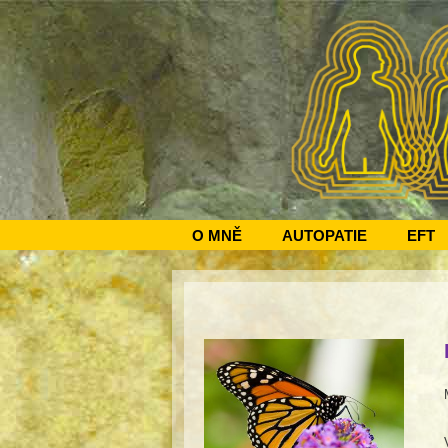
O MNĚ
AUTOPATIE
EFT