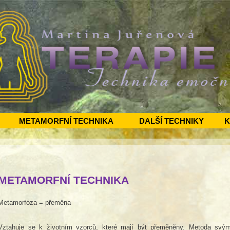
METAMORFNÍ TECHNIKA
DALŠÍ TECHNIKY
K
METAMORFNÍ TECHNIKA
Metamorfóza = přeměna
Vztahuje se k životním vzorců, které mají být přeměněny. Metoda svým