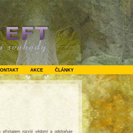
ONTAKT
AKCE
ČLÁNKY
 přístupem rozvíjí vědomí a odstraňuje