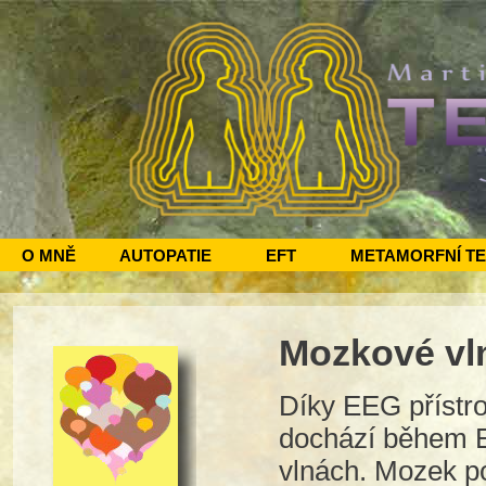
O MNĚ
AUTOPATIE
EFT
METAMORFNÍ T
Mozkové vl
Díky EEG přístro
dochází během 
vlnách. Mozek po