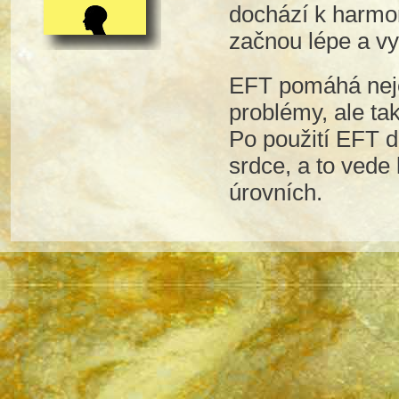
dochází k harmon
začnou lépe a vy
EFT pomáhá nejen
problémy, ale ta
Po použití EFT d
srdce, a to vede
úrovních.