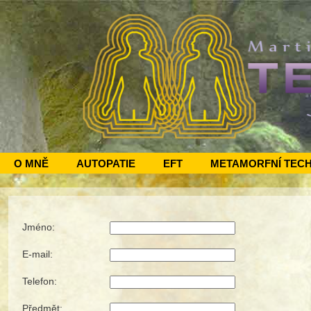
O MNĚ
AUTOPATIE
EFT
METAMORFNÍ TEC
Jméno:
E-mail:
Telefon:
Předmět: