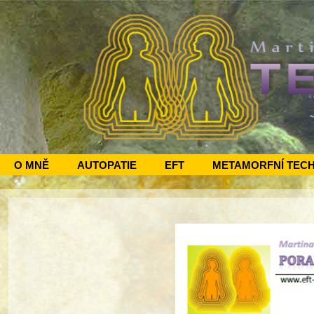
O MNĚ
AUTOPATIE
EFT
METAMORFNÍ TEC